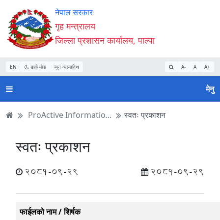
Accessibility
मुख्य
मुख्य
वेबसाइट
नेपाल सरकार
Mode
सामाग्री
नेभिगेसन
खोजमा
गृह मन्त्रालय
सुरु
पढ्नुहाेस्
पढ्नुहाेस्
जानुहोस्
जिल्ला प्रशासन कार्यालय, पाल्पा
गर्नुहोस्
EN
डार्क मोड
न्यून व्यान्डविथ
A-
A
A+
मेनु
ProActive Informatio...
स्वतः प्रकाशन
स्वतः प्रकाशन
2081-09-29
2081-09-29
फाईलको नाम / शिर्षक