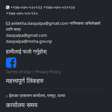
+९७७-०७५-५२०१२३ +९७७-०७५-५२०१२४
+९७७-०७५-५२०१२५
avilekha.daopalpa@gmail.com नागिरकता अभिलेखकाे
लागि मात्र
daopalpa@gmail.com
daopalpa@moha.gov.np
हामीलाई फलो गर्नुहोस्
Terms of Use
|
Privacy Policy
महत्त्वपूर्ण लिंकहरु
ईलाका प्रशासन कार्यालय, रामपुर, पाल्पा
कार्यालय समय