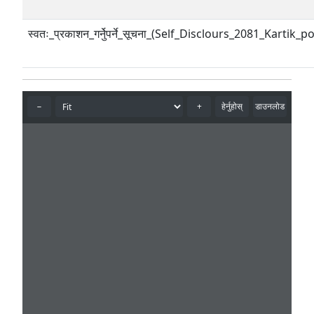
स्वतः_प्रकाशन_गर्नेुपर्ने_सूचना_(Self_Disclours_2081_Kartik_