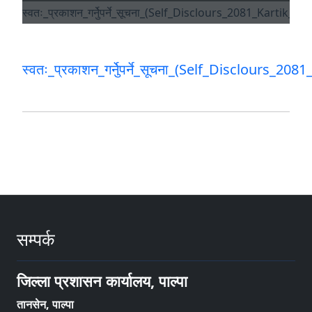
स्वतः_प्रकाशन_गर्नेुपर्ने_सूचना_(Self_Disclours_2
सम्पर्क
जिल्ला प्रशासन कार्यालय, पाल्पा
तानसेन, पाल्पा