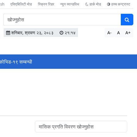
ish
एसिएबिलिटी मोड
स्क्रिन रिडर
न्यून व्यान्डविथ
डार्क मोड
उच्च कन्ट्रास्ट
वेबसाइटमा
सामग्री
खोज्नुहोस
शनिबार, श्रावण २३, २०८३
२१:१४
A-
A
A+
कोभिड-१९ सम्बन्धी