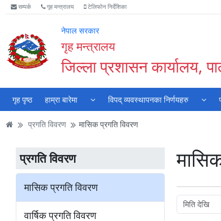
Accessibility
मुख्य
मुख्य
वेबसाइट
सम्पर्क
गृह मन्त्रालय
टेलिफोन निर्देशिका
Mode
सामाग्री
नेभिगेसन
खोजमा
सुरु
पढ्नुहाेस्
पढ्नुहाेस्
जानुहोस्
नेपाल सरकार
गर्नुहोस्
गृह मन्त्रालय
जिल्ला प्रशासन कार्यालय, पाल
गृह पृष्ठ
हाम्रा बारेमा
विपद् व्यवस्थापनका निर्णयहरु
प्रगति विवरण
मासिक प्रगति विवरण
मासिक
प्रगति विवरण
मासिक प्रगति विवरण
वार्षिक प्रगति विवरण