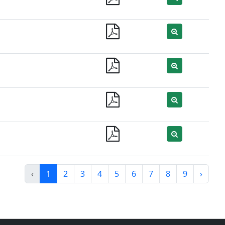
‹
1
2
3
4
5
6
7
8
9
›