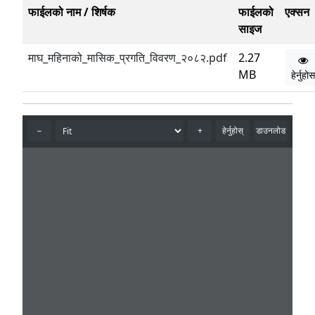
फाईलको नाम / शिर्षक
फाईलको
एक्सन
साइज
माघ_महिनाको_मासिक_प्रगति_विवरण_२०८२.pdf
2.27
MB
हेर्नुहोस