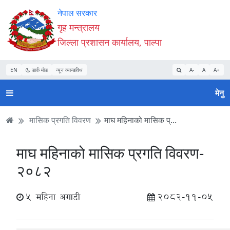
Accessibility
मुख्य
मुख्य
वेबसाइट
नेपाल सरकार
Mode
सामाग्री
नेभिगेसन
खोजमा
गृह मन्त्रालय
सुरु
पढ्नुहाेस्
पढ्नुहाेस्
जानुहोस्
जिल्ला प्रशासन कार्यालय, पाल्पा
गर्नुहोस्
EN
डार्क मोड
न्यून व्यान्डविथ
A-
A
A+
मेनु
मासिक प्रगति विवरण
माघ महिनाको मासिक प्...
माघ महिनाको मासिक प्रगति विवरण-
२०८२
5 महिना अगाडी
2082-11-05