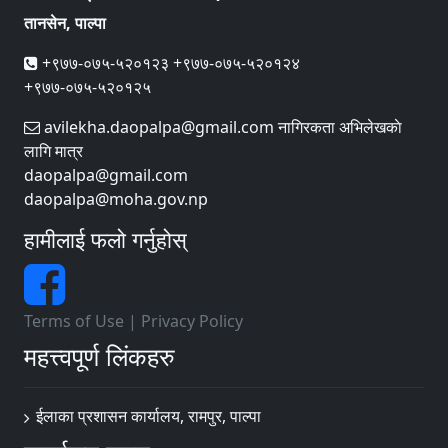
तानसेन, पाल्पा
+९७७-०७५-५२०१२३ +९७७-०७५-५२०१२४
+९७७-०७५-५२०१२५
avilekha.daopalpa@gmail.com नागिरकता अभिलेखकाे
लागि मात्र
daopalpa@gmail.com
daopalpa@moha.gov.np
हामीलाई फलो गर्नुहोस्
Terms of Use
|
Privacy Policy
महत्त्वपूर्ण लिंकहरु
ईलाका प्रशासन कार्यालय, रामपुर, पाल्पा