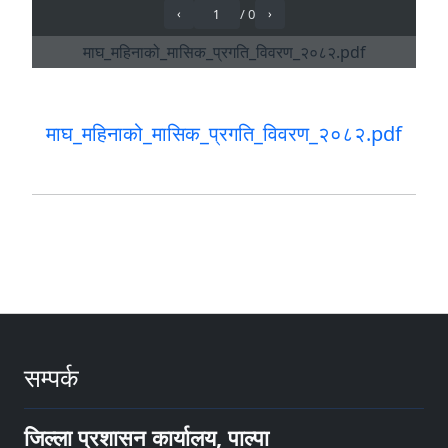
माघ_महिनाको_मासिक_प्रगति_विवरण_२०८२.pdf
सम्पर्क
जिल्ला प्रशासन कार्यालय, पाल्पा