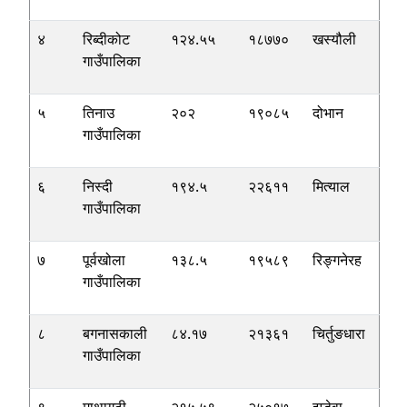
४
रिब्दीकोट
१२४.५५
१८७७०
खस्यौली
गाउँपालिका
५
तिनाउ
२०२
१९०८५
दोभान
गाउँपालिका
६
निस्दी
१९४.५
२२६११
मित्याल
गाउँपालिका
७
पूर्वखोला
१३८.५
१९५८९
रिङ्गनेरह
गाउँपालिका
८
बगनासकाली
८४.१७
२१३६१
चिर्तुङधारा
गाउँपालिका