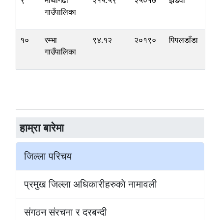
९
माथागढी
२१५.५९
२५०१७
झडेवा
गाउँपालिका
१०
रम्भा
९४.१२
२०१९०
पिपलडाँडा
गाउँपालिका
हाम्रा बारेमा
जिल्ला परिचय
प्रमुख जिल्ला अधिकारीहरुकाे नामावली
संगठन संरचना र दरबन्दी