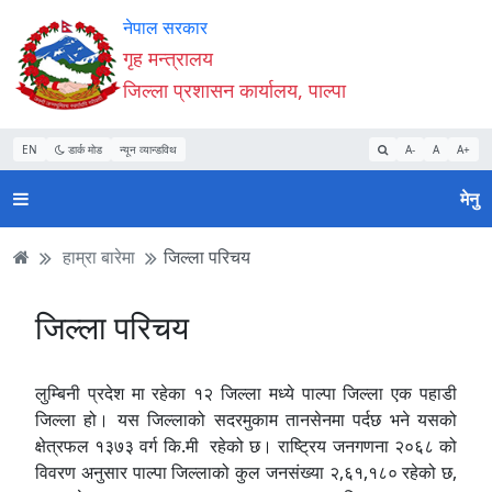
Accessibility
मुख्य
मुख्य
वेबसाइट
नेपाल सरकार
Mode
सामाग्री
नेभिगेसन
खोजमा
गृह मन्त्रालय
सुरु
पढ्नुहाेस्
पढ्नुहाेस्
जानुहोस्
जिल्ला प्रशासन कार्यालय, पाल्पा
गर्नुहोस्
EN
डार्क मोड
न्यून व्यान्डविथ
A-
A
A+
मेनु
हाम्रा बारेमा
जिल्ला परिचय
जिल्ला परिचय
लुम्बिनी प्रदेश मा रहेका १२ जिल्ला मध्ये पाल्पा जिल्ला एक पहाडी
जिल्ला हो। यस जिल्लाको सदरमुकाम तानसेनमा पर्दछ भने यसको
क्षेत्रफल १३७३ वर्ग कि.मी रहेको छ। राष्ट्रिय जनगणना २०६८ को
विवरण अनुसार पाल्पा जिल्लाको कुल जनसंख्या २,६१,१८० रहेको छ,