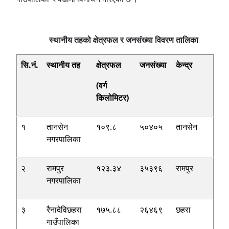
स्थानीय तहको क्षेत्रफल र जनसंख्या विवरण तालिका
सि.नं.
स्थानीय तह
क्षेत्रफल
जनसंख्या
केन्द्र
(
वर्ग
किलोमिटर
)
१
तानसेन
१०९.८
५०४०५
तानसेन
नगरपालिका
२
रामपुर
१२३.३४
३५३९६
रामपुर
नगरपालिका
३
रैनादेविछहरा
१७५.८८
२६४६९
छहरा
गाउँपालिका