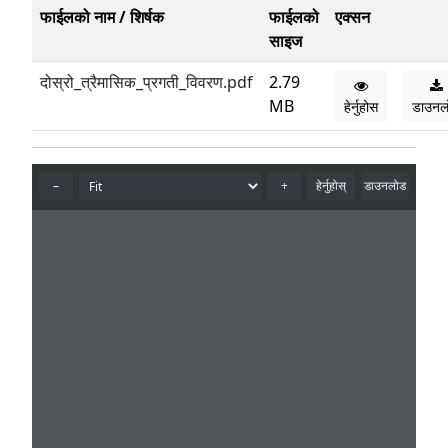
फाईलको नाम / शिर्षक
फाईलको
एक्सन
साइज
दोस्रो_त्रैमासिक_प्रगती_विवरण.pdf
2.79
MB
हेर्नुहोस
डाउनल