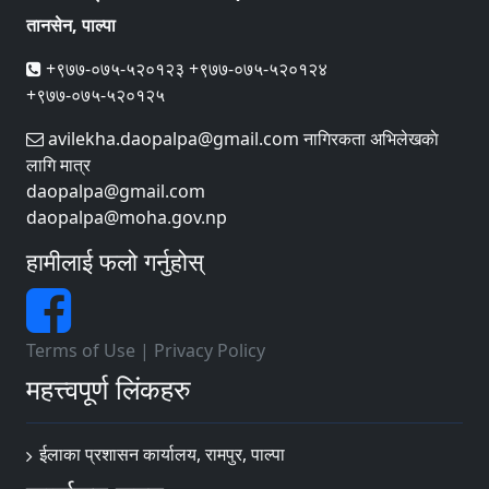
तानसेन, पाल्पा
+९७७-०७५-५२०१२३ +९७७-०७५-५२०१२४
+९७७-०७५-५२०१२५
avilekha.daopalpa@gmail.com नागिरकता अभिलेखकाे
लागि मात्र
daopalpa@gmail.com
daopalpa@moha.gov.np
हामीलाई फलो गर्नुहोस्
Terms of Use
|
Privacy Policy
महत्त्वपूर्ण लिंकहरु
ईलाका प्रशासन कार्यालय, रामपुर, पाल्पा