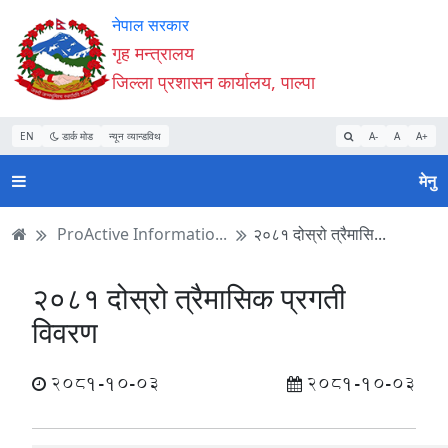
Accessibility
मुख्य
मुख्य
वेबसाइट
नेपाल सरकार
Mode
सामाग्री
नेभिगेसन
खोजमा
गृह मन्त्रालय
सुरु
पढ्नुहाेस्
पढ्नुहाेस्
जानुहोस्
जिल्ला प्रशासन कार्यालय, पाल्पा
गर्नुहोस्
EN
डार्क मोड
न्यून व्यान्डविथ
A-
A
A+
मेनु
ProActive Informatio...
२०८१ दोस्रो त्रैमासि...
२०८१ दोस्रो त्रैमासिक प्रगती
विवरण
2081-10-03
2081-10-03