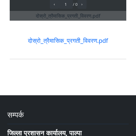
दोस्रो_त्रैमासिक_प्रगती_विवरण.pdf
सम्पर्क
जिल्ला प्रशासन कार्यालय, पाल्पा