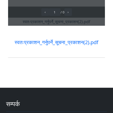
स्वतःप्रकाशन_गर्नुपर्ने_सूचना_प्रकाशन(2).pdf
सम्पर्क