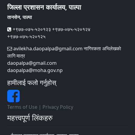
जिल्ला प्रशासन कार्यालय, पाल्पा
तानसेन, पाल्पा
+९७७-०७५-५२०१२३ +९७७-०७५-५२०१२४
+९७७-०७५-५२०१२५
avilekha.daopalpa@gmail.com नागिरकता अभिलेखकाे
लागि मात्र
daopalpa@gmail.com
daopalpa@moha.gov.np
हामीलाई फलो गर्नुहोस्
Terms of Use
|
Privacy Policy
महत्त्वपूर्ण लिंकहरु