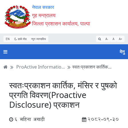
Accessibility
मुख्य
मुख्य
वेबसाइट
नेपाल सरकार
Mode
सामाग्री
नेभिगेसन
खोजमा
गृह मन्त्रालय
सुरु
पढ्नुहाेस्
पढ्नुहाेस्
जानुहोस्
जिल्ला प्रशासन कार्यालय, पाल्पा
गर्नुहोस्
EN
डार्क मोड
न्यून व्यान्डविथ
A-
A
A+
मेनु
ProActive Informatio...
स्वतःप्रकाशन कार्तिक...
स्वतःप्रकाशन कार्तिक, मंसिर र पुषको
प्रगति विवरण(Proactive
Disclosure) प्रकाशन
6 महिना अगाडी
2082-09-30