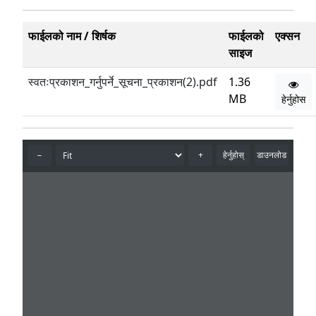
फाईलको नाम / शिर्षक
फाईलको
एक्सन
साइज
स्वतःप्रकाशन_गर्नुपर्ने_सूचना_प्रकाशन(2).pdf
1.36
MB
हेर्नुहोस