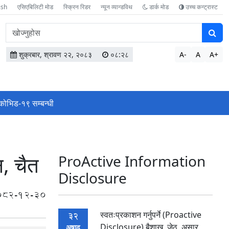
ish
एसिएबिलिटी मोड
स्क्रिन रिडर
न्यून व्यान्डविथ
डार्क मोड
उच्च कन्ट्रास्ट
वेबसाइटमा
सामग्री
खोज्नुहोस
शुक्रबार, श्रावण २२, २०८३
०८:२८
A-
A
A+
कोभिड-१९ सम्बन्धी
न, चैत
ProActive Information
Disclosure
082-12-30
स्वतःप्रकाशन गर्नुपर्ने (Proactive
32
Disclosure) बैशाख, जेठ, असार
अषाढ