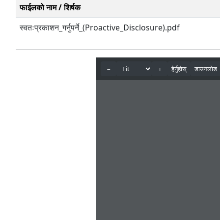
फाईलको नाम / शिर्षक
स्वतःप्रकाशन_गर्नुपर्ने_(Proactive_Disclosure).pdf