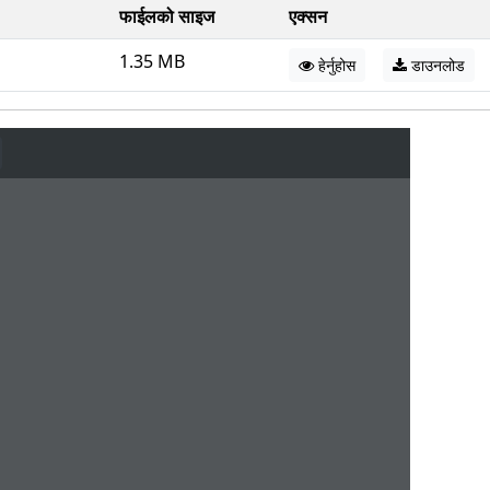
फाईलको साइज
एक्सन
1.35 MB
हेर्नुहोस
डाउनलोड