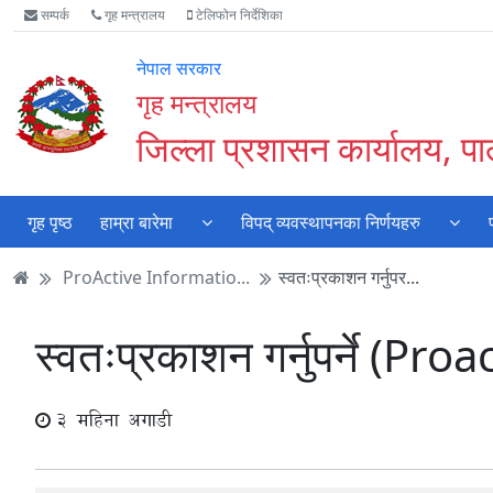
Accessibility
मुख्य
मुख्य
वेबसाइट
सम्पर्क
गृह मन्त्रालय
टेलिफोन निर्देशिका
Mode
सामाग्री
नेभिगेसन
खोजमा
सुरु
पढ्नुहाेस्
पढ्नुहाेस्
जानुहोस्
नेपाल सरकार
गर्नुहोस्
गृह मन्त्रालय
जिल्ला प्रशासन कार्यालय, पाल
गृह पृष्ठ
हाम्रा बारेमा
विपद् व्यवस्थापनका निर्णयहरु
ProActive Informatio...
स्वतःप्रकाशन गर्नुपर...
स्वतःप्रकाशन गर्नुपर्ने (Pr
3 महिना अगाडी