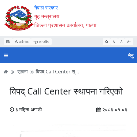
Accessibility
मुख्य
मुख्य
वेबसाइट
नेपाल सरकार
Mode
सामाग्री
नेभिगेसन
खोजमा
गृह मन्त्रालय
सुरु
पढ्नुहाेस्
पढ्नुहाेस्
जानुहोस्
जिल्ला प्रशासन कार्यालय, पाल्पा
गर्नुहोस्
EN
डार्क मोड
न्यून व्यान्डविथ
A-
A
A+
मेनु
सूचना
विपद् Call Center स्...
विपद् Call Center स्थापना गरिएको
३ महिना अगाडी
२०८३-०१-०३