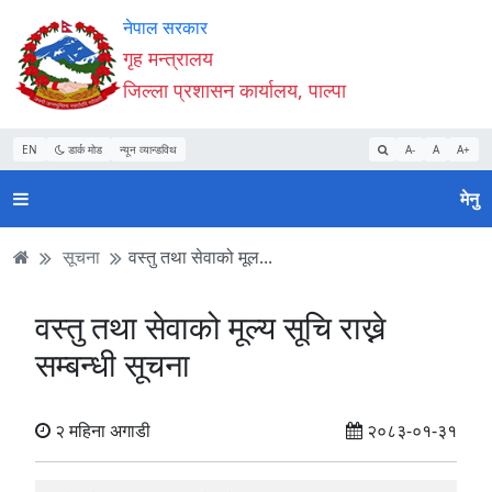
Accessibility
मुख्य
मुख्य
वेबसाइट
नेपाल सरकार
Mode
सामाग्री
नेभिगेसन
खोजमा
गृह मन्त्रालय
सुरु
पढ्नुहाेस्
पढ्नुहाेस्
जानुहोस्
जिल्ला प्रशासन कार्यालय, पाल्पा
गर्नुहोस्
EN
डार्क मोड
न्यून व्यान्डविथ
A-
A
A+
मेनु
सूचना
वस्तु तथा सेवाको मूल...
वस्तु तथा सेवाको मूल्य सूचि राख्ने
सम्बन्धी सूचना
२ महिना अगाडी
२०८३-०१-३१