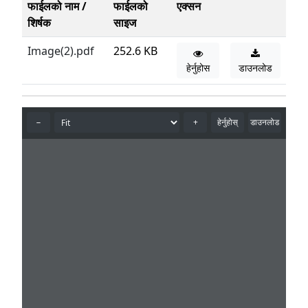
फाईलको नाम /
फाईलको
एक्सन
शिर्षक
साइज
Image(2).pdf
252.6 KB
हेर्नुहोस
डाउनलोड