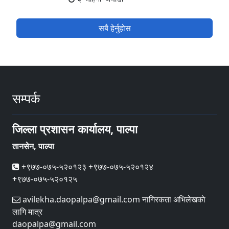
सबै हेर्नुहोस
सम्पर्क
जिल्ला प्रशासन कार्यालय, पाल्पा
तानसेन, पाल्पा
+९७७-०७५-५२०१२३ +९७७-०७५-५२०१२४
+९७७-०७५-५२०१२५
avilekha.daopalpa@gmail.com नागिरकता अभिलेखकाे
लागि मात्र
daopalpa@gmail.com