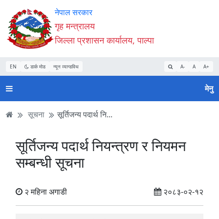
Accessibility
मुख्य
मुख्य
वेबसाइट
नेपाल सरकार
Mode
सामाग्री
नेभिगेसन
खोजमा
गृह मन्त्रालय
सुरु
पढ्नुहाेस्
पढ्नुहाेस्
जानुहोस्
जिल्ला प्रशासन कार्यालय, पाल्पा
गर्नुहोस्
EN
डार्क मोड
न्यून व्यान्डविथ
A-
A
A+
मेनु
सूचना
सूर्तिजन्य पदार्थ नि...
सूर्तिजन्य पदार्थ नियन्त्रण र नियमन
सम्बन्धी सूचना
२ महिना अगाडी
२०८३-०२-१२