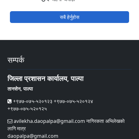
सबै हेर्नुहोस
सम्पर्क
जिल्ला प्रशासन कार्यालय, पाल्पा
तानसेन, पाल्पा
+९७७-०७५-५२०१२३ +९७७-०७५-५२०१२४
+९७७-०७५-५२०१२५
avilekha.daopalpa@gmail.com नागिरकता अभिलेखकाे
लागि मात्र
daopalpa@gmail.com