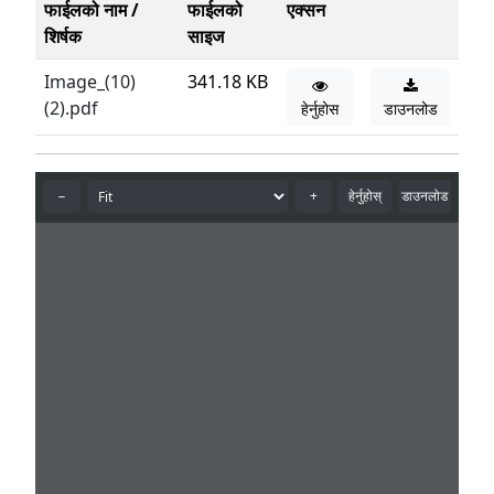
फाईलको नाम /
फाईलको
एक्सन
शिर्षक
साइज
Image_(10)
341.18 KB
(2).pdf
हेर्नुहोस
डाउनलोड