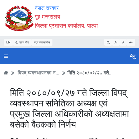
Accessibility
मुख्य
मुख्य
वेबसाइट
नेपाल सरकार
Mode
सामाग्री
नेभिगेसन
खोजमा
गृह मन्त्रालय
सुरु
पढ्नुहाेस्
पढ्नुहाेस्
जानुहोस्
जिल्ला प्रशासन कार्यालय, पाल्पा
गर्नुहोस्
EN
डार्क मोड
न्यून व्यान्डविथ
A-
A
A+
मेनु
विपद् व्यवस्थापनका न...
मिति २०८०/०९/२७ गते...
मिति २०८०/०९/२७ गते जिल्ला विपद्
व्यवस्थापन समितिका अध्यक्ष एवं
प्रमुख जिल्ला अधिकारीको अध्यक्षतामा
बसेको बैठकको निर्णय