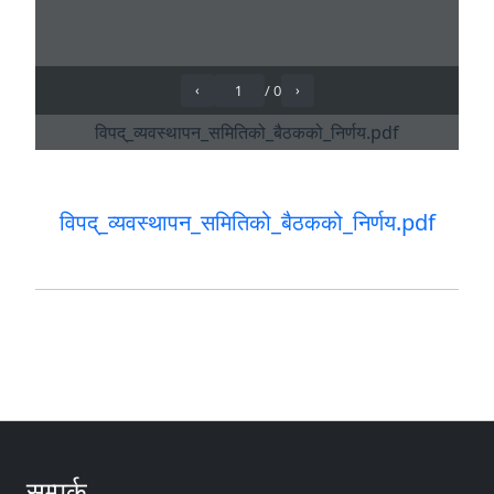
विपद्_व्यवस्थापन_समितिको_बैठकको_निर्णय.pdf
सम्पर्क