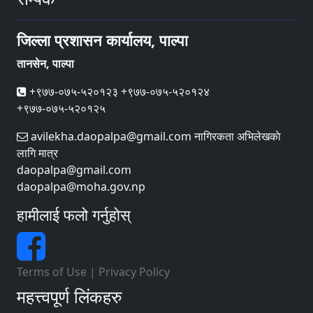
जिल्ला प्रशासन कार्यालय, पाल्पा
तानसेन, पाल्पा
+९७७-०७५-५२०१२३ +९७७-०७५-५२०१२४
+९७७-०७५-५२०१२५
avilekha.daopalpa@gmail.com नागिरकता अभिलेखकाे
लागि मात्र
daopalpa@gmail.com
daopalpa@moha.gov.np
हामीलाई फलो गर्नुहोस्
Terms of Use
|
Privacy Policy
महत्त्वपूर्ण लिंकहरु