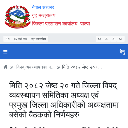
Accessibility
मुख्य
मुख्य
वेबसाइट
नेपाल सरकार
Mode
सामाग्री
नेभिगेसन
खोजमा
गृह मन्त्रालय
सुरु
पढ्नुहाेस्
पढ्नुहाेस्
जानुहोस्
जिल्ला प्रशासन कार्यालय, पाल्पा
गर्नुहोस्
EN
डार्क मोड
न्यून व्यान्डविथ
A-
A
A+
मेनु
विपद् व्यवस्थापनका न...
मिति २०८२ जेष्ठ २० ग...
मिति २०८२ जेष्ठ २० गते जिल्ला विपद्
व्यवस्थापन समितिका अध्यक्ष एवं
प्रमुख जिल्ला अधिकारीको अध्यक्षतामा
बसेको बैठकको निर्णयहरु