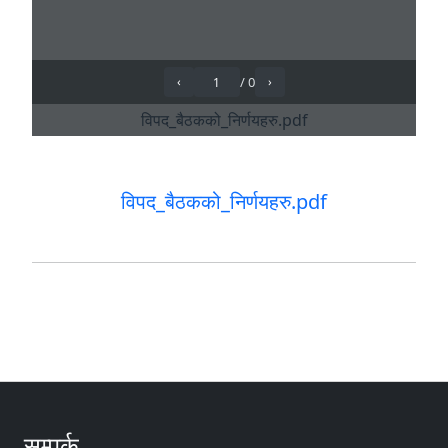
विपद_बैठकको_निर्णयहरु.pdf
सम्पर्क