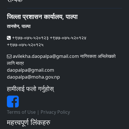
जिल्ला प्रशासन कार्यालय, पाल्पा
तानसेन, पाल्पा
+९७७-०७५-५२०१२३ +९७७-०७५-५२०१२४
+९७७-०७५-५२०१२५
avilekha.daopalpa@gmail.com नागिरकता अभिलेखकाे
लागि मात्र
daopalpa@gmail.com
daopalpa@moha.gov.np
हामीलाई फलो गर्नुहोस्
Terms of Use
|
Privacy Policy
महत्त्वपूर्ण लिंकहरु