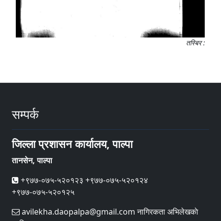
तस्बिर :
सम्पर्क
जिल्ला प्रशासन कार्यालय, पाल्पा
तानसेन, पाल्पा
+९७७-०७५-५२०१२३ +९७७-०७५-५२०१२४
+९७७-०७५-५२०१२५
avilekha.daopalpa@gmail.com नागिरकता अभिलेखकाे