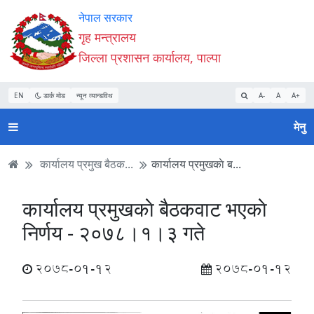
Accessibility
मुख्य
मुख्य
वेबसाइट
नेपाल सरकार
Mode
सामाग्री
नेभिगेसन
खोजमा
गृह मन्त्रालय
सुरु
पढ्नुहाेस्
पढ्नुहाेस्
जानुहोस्
जिल्ला प्रशासन कार्यालय, पाल्पा
गर्नुहोस्
EN
डार्क मोड
न्यून व्यान्डविथ
A-
A
A+
मेनु
कार्यालय प्रमुख बैठक...
कार्यालय प्रमुखकाे ब...
कार्यालय प्रमुखकाे बैठकवाट भएकाे
निर्णय - २०७८।१।३ गते
2078-01-12
2078-01-12