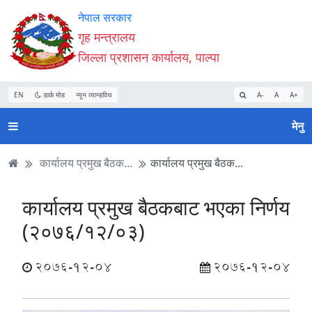
Accessibility
मुख्य
मुख्य
वेबसाइट
नेपाल सरकार
Mode
सामाग्री
नेभिगेसन
खोजमा
गृह मन्त्रालय
सुरु
पढ्नुहाेस्
पढ्नुहाेस्
जानुहोस्
जिल्ला प्रशासन कार्यालय, पाल्पा
गर्नुहोस्
EN
डार्क मोड
न्यून व्यान्डविथ
A-
A
A+
मेनु
कार्यालय प्रमुख बैठक...
कार्यालय प्रमुख बैठक...
कार्यालय प्रमुख बैठकबाट भएका निर्णय
(२०७६/१२/०३)
2076-12-04
2076-12-04