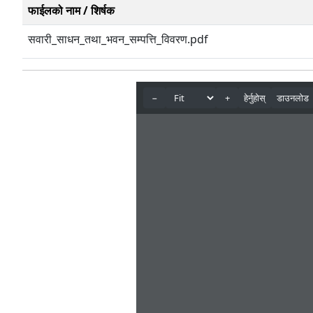
फाईलको नाम / शिर्षक
सवारी_साधन_तथा_भवन_सम्पत्ति_विवरण.pdf