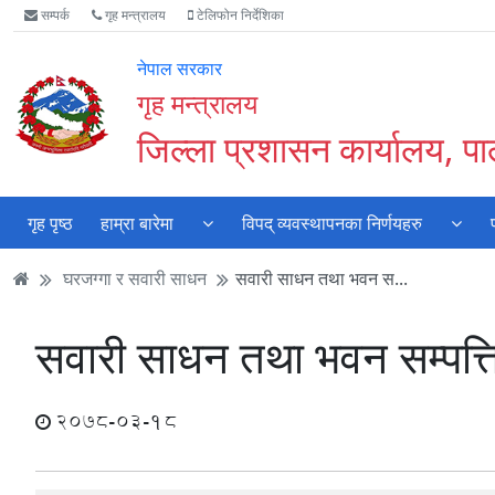
Accessibility
मुख्य
मुख्य
वेबसाइट
सम्पर्क
गृह मन्त्रालय
टेलिफोन निर्देशिका
Mode
सामाग्री
नेभिगेसन
खोजमा
सुरु
पढ्नुहाेस्
पढ्नुहाेस्
जानुहोस्
नेपाल सरकार
गर्नुहोस्
गृह मन्त्रालय
जिल्ला प्रशासन कार्यालय, पाल
गृह पृष्ठ
हाम्रा बारेमा
विपद् व्यवस्थापनका निर्णयहरु
घरजग्गा र सवारी साधन
सवारी साधन तथा भवन स...
सवारी साधन तथा भवन सम्पत्त
2078-03-18