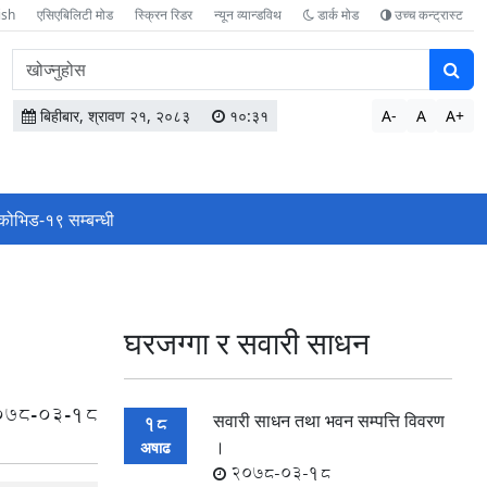
ish
एसिएबिलिटी मोड
स्क्रिन रिडर
न्यून व्यान्डविथ
डार्क मोड
उच्च कन्ट्रास्ट
वेबसाइटमा
सामग्री
खोज्नुहोस
बिहीबार, श्रावण २१, २०८३
१०:३१
A-
A
A+
कोभिड-१९ सम्बन्धी
घरजग्गा र सवारी साधन
078-03-18
सवारी साधन तथा भवन सम्पत्ति विवरण
18
।
अषाढ
2078-03-18