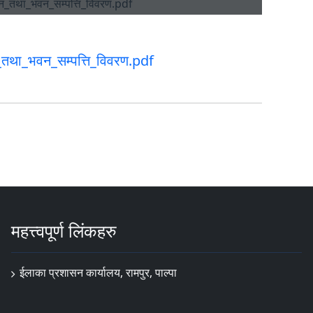
तथा_भवन_सम्पत्ति_विवरण.pdf
महत्त्वपूर्ण लिंकहरु
ईलाका प्रशासन कार्यालय, रामपुर, पाल्पा