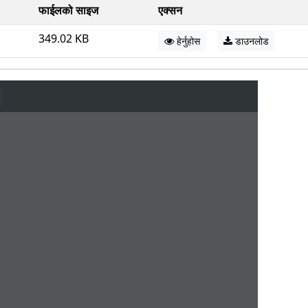
फाईलको साइज
एक्सन
349.02 KB
हेर्नुहोस
डाउनलोड