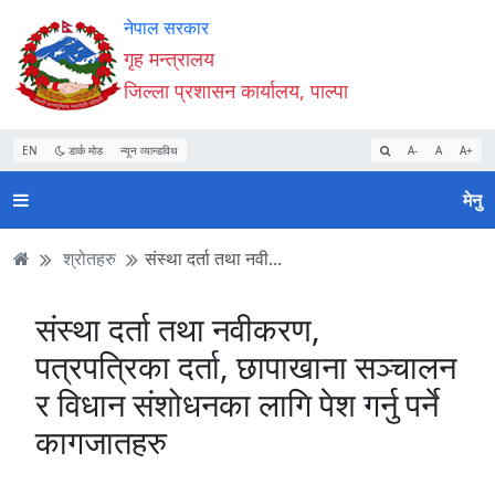
Accessibility
मुख्य
मुख्य
वेबसाइट
नेपाल सरकार
Mode
सामाग्री
नेभिगेसन
खोजमा
गृह मन्त्रालय
सुरु
पढ्नुहाेस्
पढ्नुहाेस्
जानुहोस्
जिल्ला प्रशासन कार्यालय, पाल्पा
गर्नुहोस्
EN
डार्क मोड
न्यून व्यान्डविथ
A-
A
A+
मेनु
श्रोतहरु
संस्था दर्ता तथा नवी...
संस्था दर्ता तथा नवीकरण,
पत्रपत्रिका दर्ता, छापाखाना सञ्‍चालन
र विधान संशोधनका लागि पेश गर्नु पर्ने
कागजातहरु