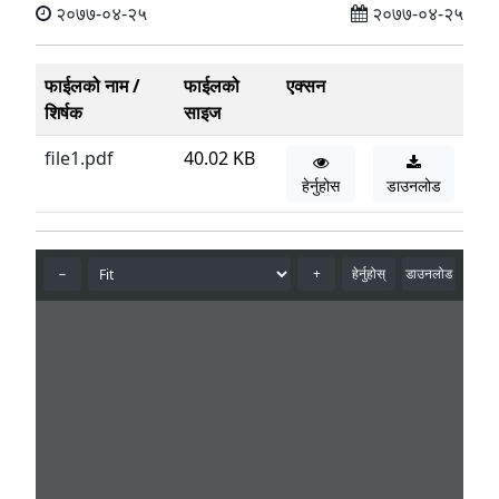
२०७७-०४-२५
२०७७-०४-२५
फाईलको नाम /
फाईलको
एक्सन
शिर्षक
साइज
file1.pdf
40.02 KB
हेर्नुहोस
डाउनलोड