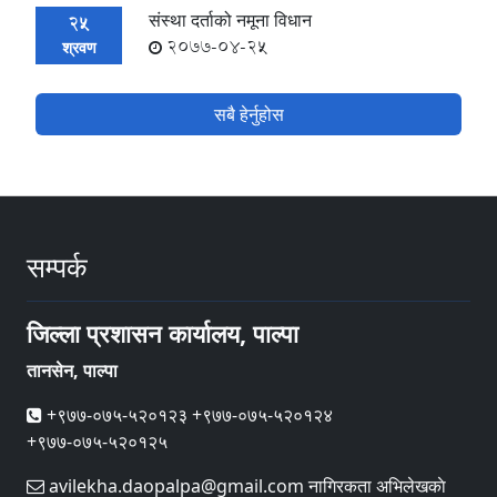
संस्था दर्ताको नमूना विधान
25
2077-04-25
श्रवण
सबै हेर्नुहोस
सम्पर्क
जिल्ला प्रशासन कार्यालय, पाल्पा
तानसेन, पाल्पा
+९७७-०७५-५२०१२३ +९७७-०७५-५२०१२४
+९७७-०७५-५२०१२५
avilekha.daopalpa@gmail.com नागिरकता अभिलेखकाे