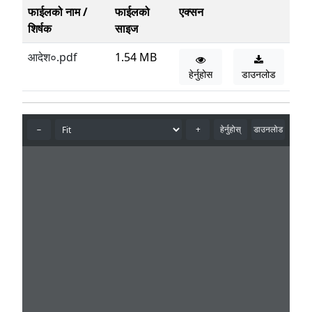
फाईलको नाम /
फाईलको
एक्सन
शिर्षक
साइज
आदेश०.pdf
1.54 MB
हेर्नुहोस
डाउनलोड