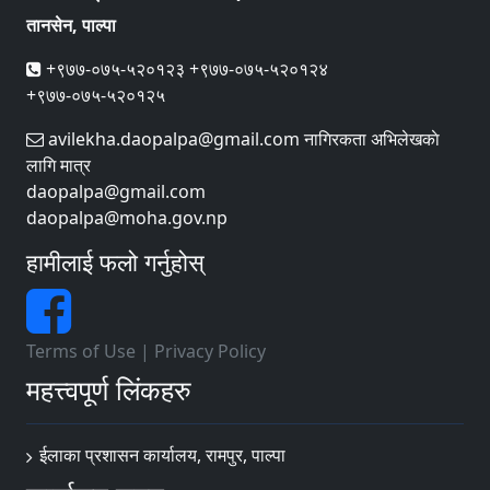
तानसेन, पाल्पा
+९७७-०७५-५२०१२३ +९७७-०७५-५२०१२४
+९७७-०७५-५२०१२५
avilekha.daopalpa@gmail.com नागिरकता अभिलेखकाे
लागि मात्र
daopalpa@gmail.com
daopalpa@moha.gov.np
हामीलाई फलो गर्नुहोस्
Terms of Use
|
Privacy Policy
महत्त्वपूर्ण लिंकहरु
ईलाका प्रशासन कार्यालय, रामपुर, पाल्पा