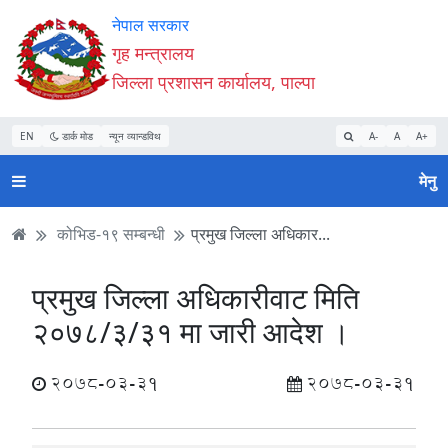
Accessibility
मुख्य
मुख्य
वेबसाइट
नेपाल सरकार
Mode
सामाग्री
नेभिगेसन
खोजमा
गृह मन्त्रालय
सुरु
पढ्नुहाेस्
पढ्नुहाेस्
जानुहोस्
जिल्ला प्रशासन कार्यालय, पाल्पा
गर्नुहोस्
EN
डार्क मोड
न्यून व्यान्डविथ
A-
A
A+
मेनु
कोभिड-१९ सम्बन्धी
प्रमुख जिल्ला अधिकार...
प्रमुख जिल्ला अधिकारीवाट मिति
२०७८/३/३१ मा जारी आदेश ।
2078-03-31
2078-03-31