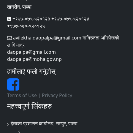
तानसेन, पाल्पा
+९७७-०७५-५२०१२३ +९७७-०७५-५२०१२४
+९७७-०७५-५२०१२५
avilekha.daopalpa@gmail.com नागिरकता अभिलेखकाे
लागि मात्र
daopalpa@gmail.com
daopalpa@moha.gov.np
हामीलाई फलो गर्नुहोस्
Terms of Use
|
Privacy Policy
महत्त्वपूर्ण लिंकहरु
ईलाका प्रशासन कार्यालय, रामपुर, पाल्पा