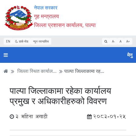
Accessibility
मुख्य
मुख्य
वेबसाइट
नेपाल सरकार
Mode
सामाग्री
नेभिगेसन
खोजमा
गृह मन्त्रालय
सुरु
पढ्नुहाेस्
पढ्नुहाेस्
जानुहोस्
जिल्ला प्रशासन कार्यालय, पाल्पा
गर्नुहोस्
EN
डार्क मोड
न्यून व्यान्डविथ
A-
A
A+
मेनु
जिल्ला स्थित कार्याल...
पाल्पा जिल्लाकामा रह...
पाल्पा जिल्लाकामा रहेका कार्यालय
प्रमुख र अधिकारीहरुको विवरण
3 महिना अगाडी
2083-01-25