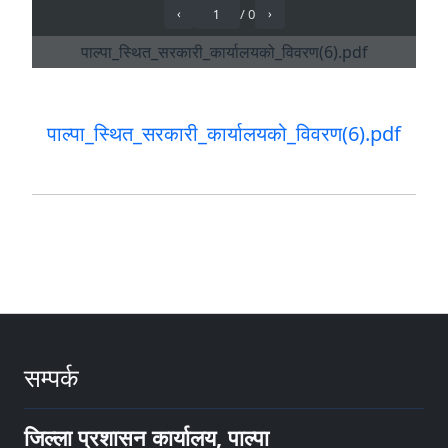
पाल्पा_स्थित_सरकारी_कार्यालयको_विवरण(6).pdf
सम्पर्क
जिल्ला प्रशासन कार्यालय, पाल्पा