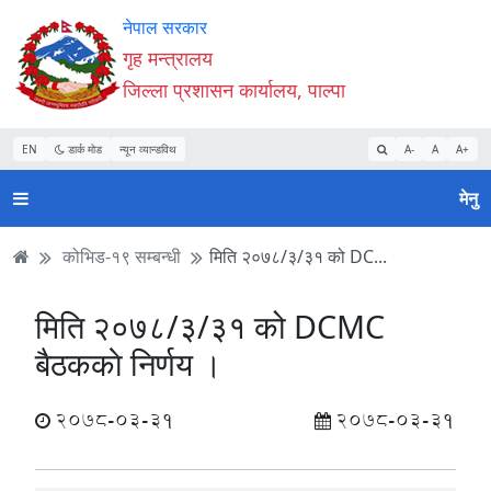
Accessibility
मुख्य
मुख्य
वेबसाइट
नेपाल सरकार
Mode
सामाग्री
नेभिगेसन
खोजमा
गृह मन्त्रालय
सुरु
पढ्नुहाेस्
पढ्नुहाेस्
जानुहोस्
जिल्ला प्रशासन कार्यालय, पाल्पा
गर्नुहोस्
EN
डार्क मोड
न्यून व्यान्डविथ
A-
A
A+
मेनु
कोभिड-१९ सम्बन्धी
मिति २०७८/३/३१ को DC...
मिति २०७८/३/३१ को DCMC
बैठककाे निर्णय ।
2078-03-31
2078-03-31