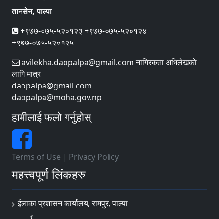
तानसेन, पाल्पा
+९७७-०७५-५२०१२३ +९७७-०७५-५२०१२४
+९७७-०७५-५२०१२५
avilekha.daopalpa@gmail.com नागिरकता अभिलेखकाे
लागि मात्र
daopalpa@gmail.com
daopalpa@moha.gov.np
हामीलाई फलो गर्नुहोस्
Terms of Use
|
Privacy Policy
महत्त्वपूर्ण लिंकहरु
ईलाका प्रशासन कार्यालय, रामपुर, पाल्पा