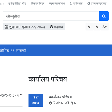
ish
एसिएबिलिटी मोड
स्क्रिन रिडर
न्यून व्यान्डविथ
डार्क मोड
उच्च कन्ट्रास्ट
वेबसाइटमा
सामग्री
खोज्नुहोस
शुक्रबार, श्रावण २२, २०८३
०३:०७
A-
A
A+
कोभिड-१९ सम्बन्धी
कार्यालय परिचय
078-03-18
कार्यालय परिचय
18
2078-03-18
अषाढ