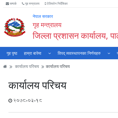
Accessibility
मुख्य
मुख्य
वेबसाइट
सम्पर्क
गृह मन्त्रालय
टेलिफोन निर्देशिका
Mode
सामाग्री
नेभिगेसन
खोजमा
सुरु
पढ्नुहाेस्
पढ्नुहाेस्
जानुहोस्
नेपाल सरकार
गर्नुहोस्
गृह मन्त्रालय
जिल्ला प्रशासन कार्यालय, पाल
गृह पृष्ठ
हाम्रा बारेमा
विपद् व्यवस्थापनका निर्णयहरु
कार्यालय परिचय
कार्यालय परिचय
कार्यालय परिचय
2078-03-18