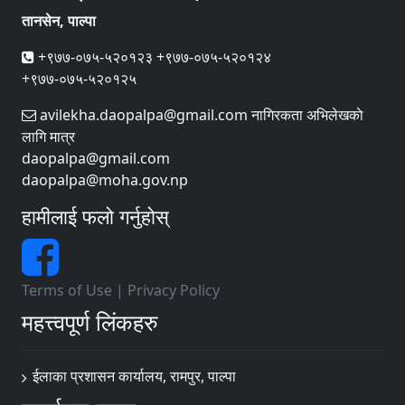
तानसेन, पाल्पा
+९७७-०७५-५२०१२३ +९७७-०७५-५२०१२४
+९७७-०७५-५२०१२५
avilekha.daopalpa@gmail.com नागिरकता अभिलेखकाे
लागि मात्र
daopalpa@gmail.com
daopalpa@moha.gov.np
हामीलाई फलो गर्नुहोस्
Terms of Use
|
Privacy Policy
महत्त्वपूर्ण लिंकहरु
ईलाका प्रशासन कार्यालय, रामपुर, पाल्पा