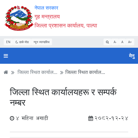
Accessibility
मुख्य
मुख्य
वेबसाइट
नेपाल सरकार
Mode
सामाग्री
नेभिगेसन
खोजमा
गृह मन्त्रालय
सुरु
पढ्नुहाेस्
पढ्नुहाेस्
जानुहोस्
जिल्ला प्रशासन कार्यालय, पाल्पा
गर्नुहोस्
EN
डार्क मोड
न्यून व्यान्डविथ
A-
A
A+
मेनु
जिल्ला स्थित कार्याल...
जिल्ला स्थित कार्याल...
जिल्ला स्थित कार्यालयहरू र सम्पर्क
नम्बर
4 महिना अगाडी
2082-12-24