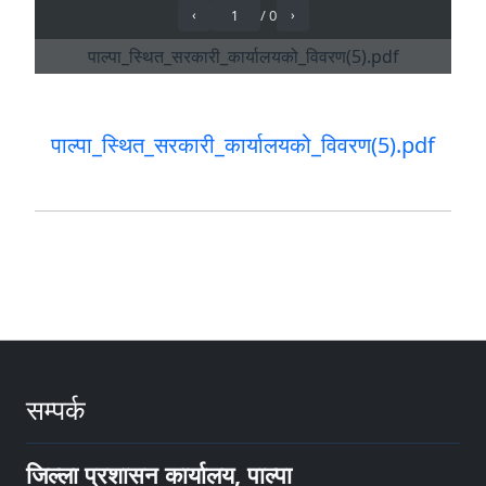
पाल्पा_स्थित_सरकारी_कार्यालयको_विवरण(5).pdf
सम्पर्क
जिल्ला प्रशासन कार्यालय, पाल्पा