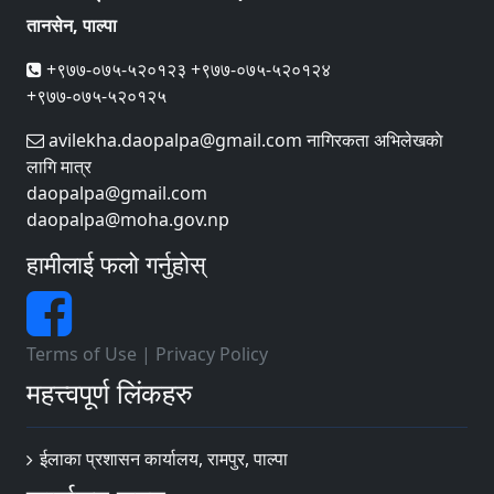
तानसेन, पाल्पा
+९७७-०७५-५२०१२३ +९७७-०७५-५२०१२४
+९७७-०७५-५२०१२५
avilekha.daopalpa@gmail.com नागिरकता अभिलेखकाे
लागि मात्र
daopalpa@gmail.com
daopalpa@moha.gov.np
हामीलाई फलो गर्नुहोस्
Terms of Use
|
Privacy Policy
महत्त्वपूर्ण लिंकहरु
ईलाका प्रशासन कार्यालय, रामपुर, पाल्पा