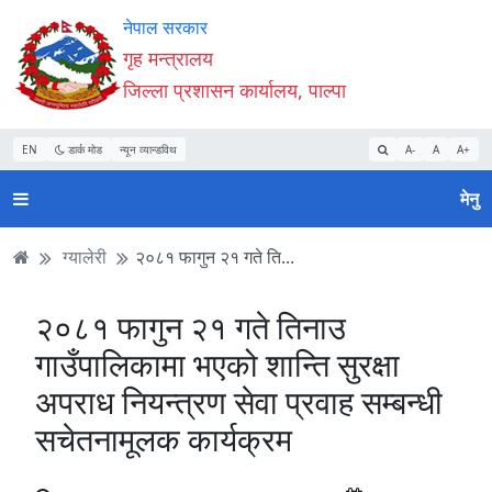
Accessibility
मुख्य
मुख्य
वेबसाइट
नेपाल सरकार
Mode
सामाग्री
नेभिगेसन
खोजमा
गृह मन्त्रालय
सुरु
पढ्नुहाेस्
पढ्नुहाेस्
जानुहोस्
जिल्ला प्रशासन कार्यालय, पाल्पा
गर्नुहोस्
EN
डार्क मोड
न्यून व्यान्डविथ
A-
A
A+
मेनु
ग्यालेरी
२०८१ फागुन २१ गते ति...
२०८१ फागुन २१ गते तिनाउ
गाउँपालिकामा भएको शान्ति सुरक्षा
अपराध नियन्त्रण सेवा प्रवाह सम्बन्धी
सचेतनामूलक कार्यक्रम