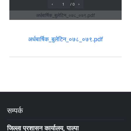
अर्धबार्षिक_बुलेटिन_०७८_०७९.pdf
सम्पर्क
जिल्ला प्रशासन कार्यालय, पाल्पा