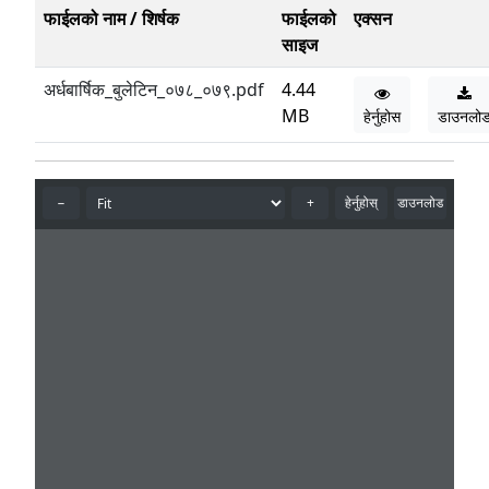
फाईलको नाम / शिर्षक
फाईलको
एक्सन
साइज
अर्धबार्षिक_बुलेटिन_०७८_०७९.pdf
4.44
MB
हेर्नुहोस
डाउनलो