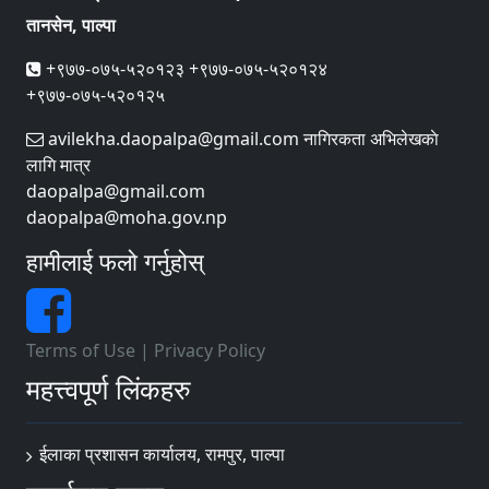
तानसेन, पाल्पा
+९७७-०७५-५२०१२३ +९७७-०७५-५२०१२४
+९७७-०७५-५२०१२५
avilekha.daopalpa@gmail.com नागिरकता अभिलेखकाे
लागि मात्र
daopalpa@gmail.com
daopalpa@moha.gov.np
हामीलाई फलो गर्नुहोस्
Terms of Use
|
Privacy Policy
महत्त्वपूर्ण लिंकहरु
ईलाका प्रशासन कार्यालय, रामपुर, पाल्पा