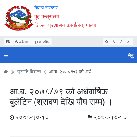
Accessibility
मुख्य
मुख्य
वेबसाइट
नेपाल सरकार
Mode
सामाग्री
नेभिगेसन
खोजमा
गृह मन्त्रालय
सुरु
पढ्नुहाेस्
पढ्नुहाेस्
जानुहोस्
जिल्ला प्रशासन कार्यालय, पाल्पा
गर्नुहोस्
EN
डार्क मोड
न्यून व्यान्डविथ
A-
A
A+
मेनु
प्रगति विवरण
आ.ब. २०७८/७९ को अर्ध...
आ.ब. २०७८/७९ को अर्धबार्षिक
बुलेटिन (श्रावण देखि पौष सम्म) ।
2078-10-13
2078-10-13