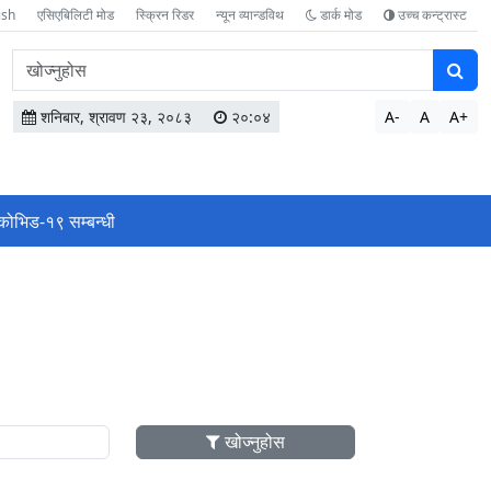
ish
एसिएबिलिटी मोड
स्क्रिन रिडर
न्यून व्यान्डविथ
डार्क मोड
उच्च कन्ट्रास्ट
वेबसाइटमा
सामग्री
खोज्नुहोस
शनिबार, श्रावण २३, २०८३
२०:०४
A-
A
A+
कोभिड-१९ सम्बन्धी
खोज्नुहोस