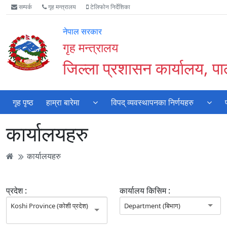
Accessibility
मुख्य
मुख्य
वेबसाइट
सम्पर्क
गृह मन्त्रालय
टेलिफोन निर्देशिका
Mode
सामाग्री
नेभिगेसन
खोजमा
सुरु
पढ्नुहाेस्
पढ्नुहाेस्
जानुहोस्
नेपाल सरकार
गर्नुहोस्
गृह मन्त्रालय
जिल्ला प्रशासन कार्यालय, पाल
गृह पृष्ठ
हाम्रा बारेमा
विपद् व्यवस्थापनका निर्णयहरु
कार्यालयहरु
कार्यालयहरु
प्रदेश :
कार्यालय किसिम :
Koshi Province (कोशी प्रदेश)
Department (बिभाग)