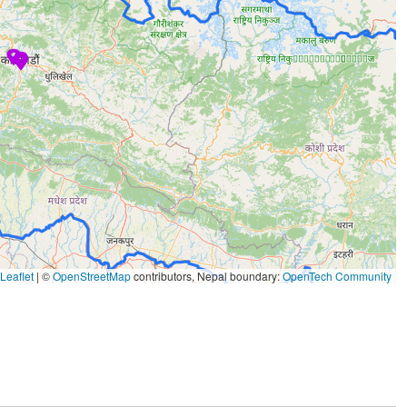
Leaflet
|
©
OpenStreetMap
contributors, Nepal boundary:
OpenTech Community