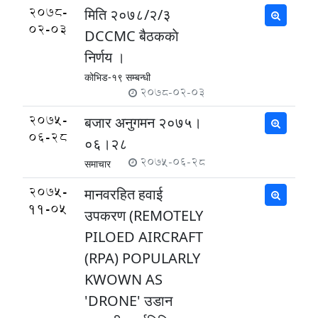
2078-
मिति २०७८/२/३
02-03
DCCMC बैठककाे
निर्णय ।
कोभिड-१९ सम्बन्धी
2078-02-03
2075-
बजार अनुगमन २०७५।
06-28
०६।२८
2075-06-28
समाचार
2075-
मानवरहित हवाई
11-05
उपकरण (REMOTELY
PILOED AIRCRAFT
(RPA) POPULARLY
KWOWN AS
'DRONE' उडान