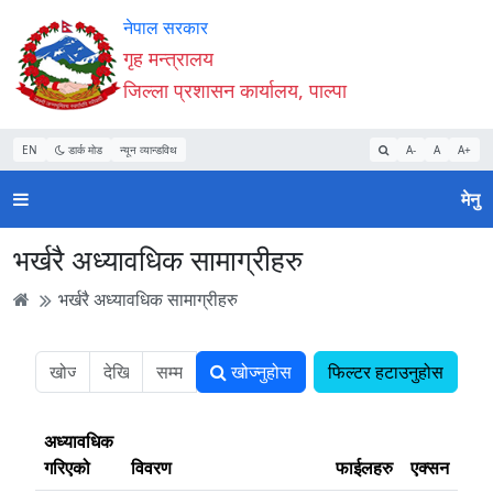
Accessibility
मुख्य
मुख्य
वेबसाइट
नेपाल सरकार
Mode
सामाग्री
नेभिगेसन
खोजमा
गृह मन्त्रालय
सुरु
पढ्नुहाेस्
पढ्नुहाेस्
जानुहोस्
जिल्ला प्रशासन कार्यालय, पाल्पा
गर्नुहोस्
EN
डार्क मोड
न्यून व्यान्डविथ
A-
A
A+
मेनु
भर्खरै अध्यावधिक सामाग्रीहरु
भर्खरै अध्यावधिक सामाग्रीहरु
खोज्नुहोस
फिल्टर हटाउनुहोस
अध्यावधिक
गरिएको
विवरण
फाईलहरु
एक्सन