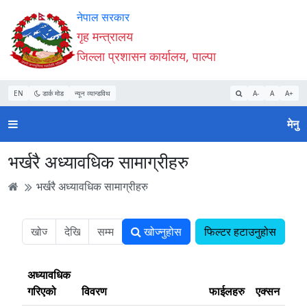
Accessibility
मुख्य
मुख्य
वेबसाइट
नेपाल सरकार
Mode
सामाग्री
नेभिगेसन
खोजमा
गृह मन्त्रालय
सुरु
पढ्नुहाेस्
पढ्नुहाेस्
जानुहोस्
जिल्ला प्रशासन कार्यालय, पाल्पा
गर्नुहोस्
EN
डार्क मोड
न्यून व्यान्डविथ
A-
A
A+
मेनु
भर्खरै अध्यावधिक सामाग्रीहरु
भर्खरै अध्यावधिक सामाग्रीहरु
खोज्नुहोस
फिल्टर हटाउनुहोस
अध्यावधिक
गरिएको
विवरण
फाईलहरु
एक्सन