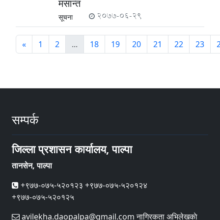
मसान्त
2077-06-29
सूचना
«
1
2
...
18
19
20
21
22
23
सम्पर्क
जिल्ला प्रशासन कार्यालय, पाल्पा
तानसेन, पाल्पा
+९७७-०७५-५२०१२३ +९७७-०७५-५२०१२४
+९७७-०७५-५२०१२५
avilekha.daopalpa@gmail.com नागिरकता अभिलेखकाे