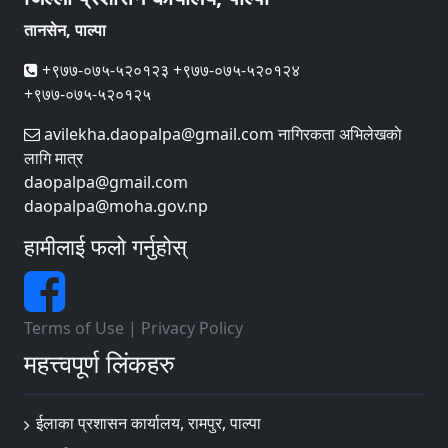
तानसेन, पाल्पा
+९७७-०७५-५२०१२३ +९७७-०७५-५२०१२४
+९७७-०७५-५२०१२५
avilekha.daopalpa@gmail.com नागिरकता अभिलेखकाे
लागि मात्र
daopalpa@gmail.com
daopalpa@moha.gov.np
हामीलाई फलो गर्नुहोस्
Terms of Use
|
Privacy Policy
महत्त्वपूर्ण लिंकहरु
ईलाका प्रशासन कार्यालय, रामपुर, पाल्पा