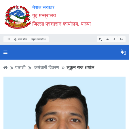
Accessibility
मुख्य
मुख्य
वेबसाइट
नेपाल सरकार
Mode
सामाग्री
नेभिगेसन
खोजमा
गृह मन्त्रालय
सुरु
पढ्नुहाेस्
पढ्नुहाेस्
जानुहोस्
जिल्ला प्रशासन कार्यालय, पाल्पा
गर्नुहोस्
EN
डार्क मोड
न्यून व्यान्डविथ
A-
A
A+
मेनु
पछाडी
कर्मचारी विवरण
सुकुन राज अर्याल