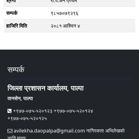
श्रेणी
रा.प.अनं प्रथम
सम्पर्क
९८५७०७९२९६
हाजिरि मिति
२०८१ आश्विन ४
सम्पर्क
जिल्ला प्रशासन कार्यालय, पाल्पा
तानसेन, पाल्पा
+९७७-०७५-५२०१२३ +९७७-०७५-५२०१२४
+९७७-०७५-५२०१२५
avilekha.daopalpa@gmail.com नागिरकता अभिलेखकाे
लागि मात्र