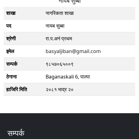
नायब सुब्बा
शाखा
नागरिकता शाखा
पद
नायब सुब्बा
श्रेणी
रा.प.अनं प्रथम
इमेल
basyaljiban@gmail.com
सम्पर्क
९८५७०६५००९
ठेगाना
Baganaskali 6, पाल्पा
हाजिरि मिति
२०८१ भाद्र २०
सम्पर्क