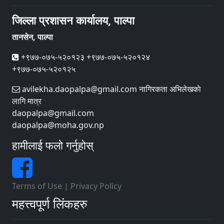
जिल्ला प्रशासन कार्यालय, पाल्पा
तानसेन, पाल्पा
+९७७-०७५-५२०१२३ +९७७-०७५-५२०१२४
+९७७-०७५-५२०१२५
avilekha.daopalpa@gmail.com नागिरकता अभिलेखकाे
लागि मात्र
daopalpa@gmail.com
daopalpa@moha.gov.np
हामीलाई फलो गर्नुहोस्
Terms of Use
|
Privacy Policy
महत्त्वपूर्ण लिंकहरु