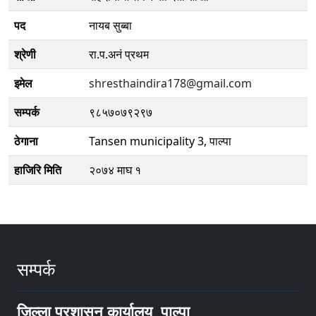
पद
नायब सुब्बा
श्रेणी
रा.प.अनं प्रथम
इमेल
shresthaindira178@gmail.com
सम्पर्क
९८५७०७९२९७
ठेगाना
Tansen municipality 3, पाल्पा
हाजिरि मिति
२०७४ माघ १
सम्पर्क
जिल्ला प्रशासन कार्यालय, पाल्पा