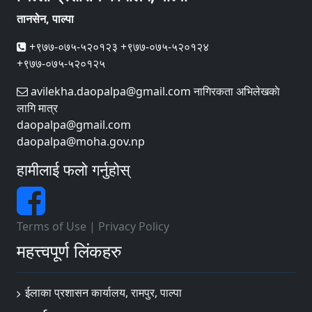
तानसेन, पाल्पा
+९७७-०७५-५२०१२३ +९७७-०७५-५२०१२४
+९७७-०७५-५२०१२५
avilekha.daopalpa@gmail.com नागिरकता अभिलेखकाे
लागि मात्र
daopalpa@gmail.com
daopalpa@moha.gov.np
हामीलाई फलो गर्नुहोस्
Terms of Use
|
Privacy Policy
महत्त्वपूर्ण लिंकहरु
ईलाका प्रशासन कार्यालय, रामपुर, पाल्पा