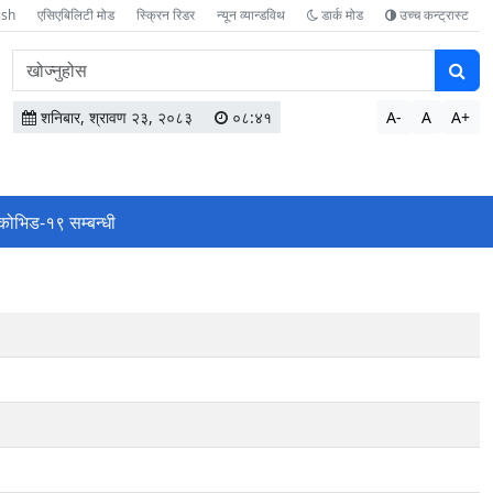
ish
एसिएबिलिटी मोड
स्क्रिन रिडर
न्यून व्यान्डविथ
डार्क मोड
उच्च कन्ट्रास्ट
वेबसाइटमा
सामग्री
खोज्नुहोस
शनिबार, श्रावण २३, २०८३
०८:४१
A-
A
A+
कोभिड-१९ सम्बन्धी