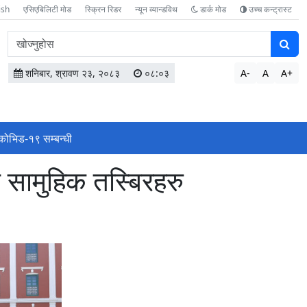
ish
एसिएबिलिटी मोड
स्क्रिन रिडर
न्यून व्यान्डविथ
डार्क मोड
उच्च कन्ट्रास्ट
वेबसाइटमा
सामग्री
खोज्नुहोस
शनिबार, श्रावण २३, २०८३
०८:०३
A-
A
A+
कोभिड-१९ सम्बन्धी
ा सामुहिक तस्बिरहरु