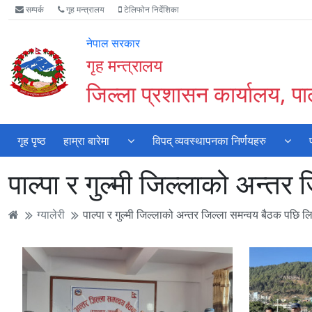
Accessibility
मुख्य
मुख्य
वेबसाइट
सम्पर्क
गृह मन्त्रालय
टेलिफोन निर्देशिका
Mode
सामाग्री
नेभिगेसन
खोजमा
सुरु
पढ्नुहाेस्
पढ्नुहाेस्
जानुहोस्
नेपाल सरकार
गर्नुहोस्
गृह मन्त्रालय
जिल्ला प्रशासन कार्यालय, पाल
गृह पृष्ठ
हाम्रा बारेमा
विपद् व्यवस्थापनका निर्णयहरु
पाल्पा र गुल्मी जिल्लाको अन्त
ग्यालेरी
पाल्पा र गुल्मी जिल्लाको अन्तर जिल्ला समन्वय बैठक पछि 