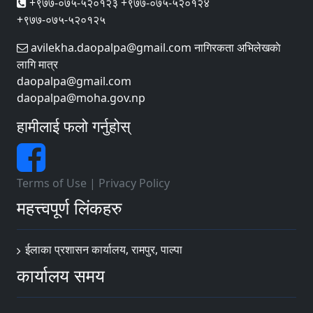
+९७७-०७५-५२०१२३ +९७७-०७५-५२०१२४
+९७७-०७५-५२०१२५
avilekha.daopalpa@gmail.com नागिरकता अभिलेखकाे
लागि मात्र
daopalpa@gmail.com
daopalpa@moha.gov.np
हामीलाई फलो गर्नुहोस्
Terms of Use
|
Privacy Policy
महत्त्वपूर्ण लिंकहरु
ईलाका प्रशासन कार्यालय, रामपुर, पाल्पा
कार्यालय समय