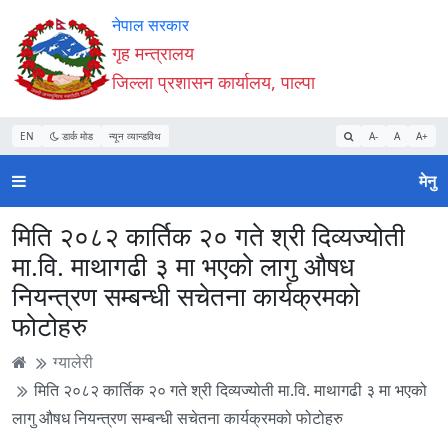
Accessibility
मुख्य
मुख्य
वेबसाइट
नेपाल सरकार
Mode
सामाग्री
नेभिगेसन
खोजमा
गृह मन्त्रालय
सुरु
पढ्नुहाेस्
पढ्नुहाेस्
जानुहोस्
जिल्ला प्रशासन कार्यालय, पाल्पा
गर्नुहोस्
EN
डार्क मोड
न्यून व्यान्डविथ
A-
A
A+
मेनु
मिति २०८२ कार्तिक २० गते श्री दिव्यज्योती
मा‍.वि‍. माथागढी ३ मा भएको लागु औषध
नियन्त्रण सम्बन्धी सचेतना कार्यक्रमको
फोटोहरु
ग्यालेरी
मिति २०८२ कार्तिक २० गते श्री दिव्यज्योती मा‍.वि‍. माथागढी ३ मा भएको
लागु औषध नियन्त्रण सम्बन्धी सचेतना कार्यक्रमको फोटोहरु