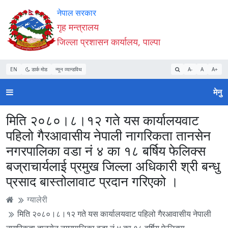
Accessibility
मुख्य
मुख्य
वेबसाइट
नेपाल सरकार
Mode
सामाग्री
नेभिगेसन
खोजमा
गृह मन्त्रालय
सुरु
पढ्नुहाेस्
पढ्नुहाेस्
जानुहोस्
जिल्ला प्रशासन कार्यालय, पाल्पा
गर्नुहोस्
EN
डार्क मोड
न्यून व्यान्डविथ
A-
A
A+
मेनु
मिति २०८०।८।१२ गते यस कार्यालयवाट
पहिलो गैरआवासीय नेपाली नागरिकता तानसेन
नगरपालिका वडा नं‍ ४ का १८ बर्षिय फेलिक्स
बज्राचार्यलाई प्रमुख जिल्ला अधिकारी श्री बन्धु
प्रसाद बास्तोलावाट प्रदान गरिएको ।
ग्यालेरी
मिति २०८०।८।१२ गते यस कार्यालयवाट पहिलो गैरआवासीय नेपाली