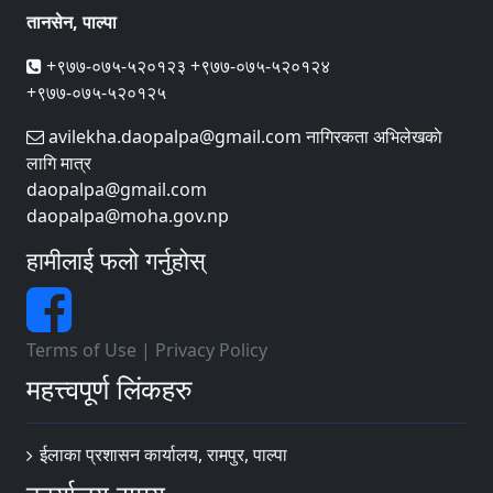
तानसेन, पाल्पा
+९७७-०७५-५२०१२३ +९७७-०७५-५२०१२४
+९७७-०७५-५२०१२५
avilekha.daopalpa@gmail.com नागिरकता अभिलेखकाे
लागि मात्र
daopalpa@gmail.com
daopalpa@moha.gov.np
हामीलाई फलो गर्नुहोस्
Terms of Use
|
Privacy Policy
महत्त्वपूर्ण लिंकहरु
ईलाका प्रशासन कार्यालय, रामपुर, पाल्पा