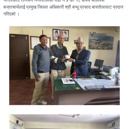
नागरिकता तानसेन नगरपालिका वडा नं‍ ४ का १८ बर्षिय फेलिक्स
बज्राचार्यलाई प्रमुख जिल्ला अधिकारी श्री बन्धु प्रसाद बास्तोलावाट प्रदान
गरिएको ।