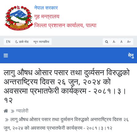
Accessibility
मुख्य
मुख्य
वेबसाइट
नेपाल सरकार
Mode
सामाग्री
नेभिगेसन
खोजमा
गृह मन्त्रालय
सुरु
पढ्नुहाेस्
पढ्नुहाेस्
जानुहोस्
जिल्ला प्रशासन कार्यालय, पाल्पा
गर्नुहोस्
EN
डार्क मोड
न्यून व्यान्डविथ
A-
A
A+
मेनु
लागु औषध ओसार पसार तथा दुर्व्यसन विरुद्धको
अन्तराष्ट्रिय दिवस २६ जुन, २०२४ को
अवसरमा प्रभातफेरी कार्यक्रम - २०८१।३।
१२
ग्यालेरी
लागु औषध ओसार पसार तथा दुर्व्यसन विरुद्धको अन्तराष्ट्रिय दिवस २६
जुन, २०२४ को अवसरमा प्रभातफेरी कार्यक्रम - २०८१।३।१२