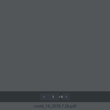
/
0
‹
›
covid_19_2078.7.28.pdf