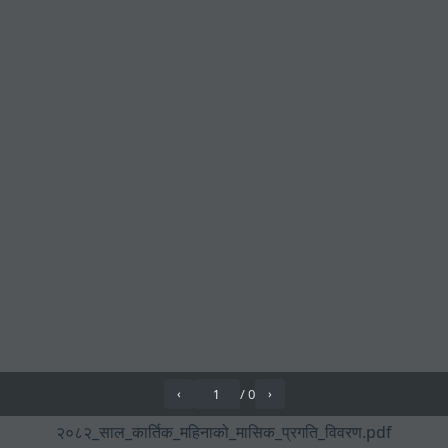
/
0
‹
›
२०८२_साल_कार्तिक_महिनाको_मासिक_प्रगति_विवरण.pdf