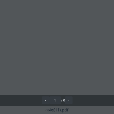
/
0
‹
›
आदेश(11).pdf